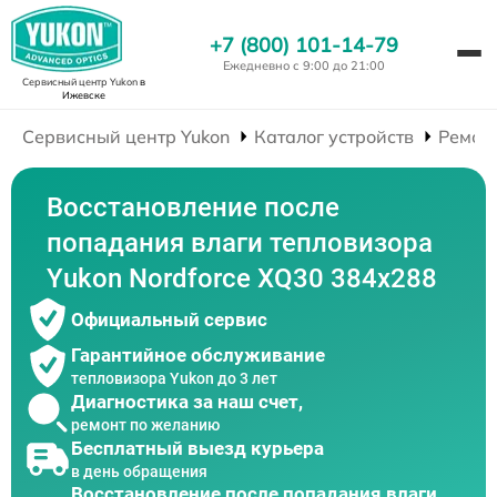
+7 (800) 101-14-79
Ежедневно с 9:00 до 21:00
Сервисный центр Yukon
в
Ижевске
Сервисный центр Yukon
Каталог устройств
Ремон
Восстановление после
попадания влаги тепловизора
Yukon Nordforce XQ30 384x288
Официальный сервис
Гарантийное обслуживание
тепловизора Yukon до 3 лет
Диагностика за наш счет,
ремонт по желанию
Бесплатный выезд курьера
в день обращения
Восстановление после попадания влаги