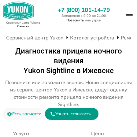
+7 (800) 101-14-79
Ежедневно с 9:00 до 21:00
Позвонить
мне утром
Сервисный центр Yukon
в
Ижевске
Сервисный центр Yukon
Каталог устройств
Ремон
Диагностика прицела ночного
видения
Yukon Sightline в Ижевске
Позвоните или закажите звонок. Наши специалисты
из сервис-центра Yukon в Ижевске дадут оценку
стоимости ремонта прицела ночного видения
Sightline.
Есть запчасти
Узнать стоимость
Услуга
Цена