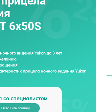
 прицела
ия
RT 6х50S
ночного видения Yukon до 3 лет
 желанию
бращения
актеристик прицела ночного видения
Yukon
я со специалистом
Оставить заявку