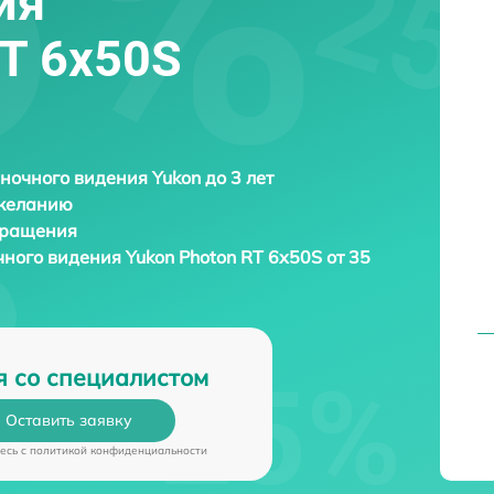
ия
RT 6х50S
ночного видения Yukon до 3 лет
 желанию
бращения
чного видения
Yukon Photon RT 6х50S от 35
я со специалистом
Оставить заявку
есь c
политикой конфиденциальности