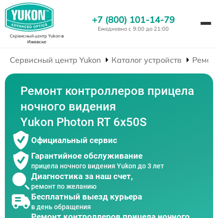
+7 (800) 101-14-79
Ежедневно с 9:00 до 21:00
Сервисный центр Yukon
в
Ижевске
Сервисный центр Yukon
Каталог устройств
Ремон
Ремонт контроллеров прицела
ночного видения
Yukon Photon RT 6х50S
Официальный сервис
Гарантийное обслуживание
прицела ночного видения Yukon до 3 лет
Диагностика за наш счет,
ремонт по желанию
Бесплатный выезд курьера
в день обращения
Ремонт контроллеров прицела ночного