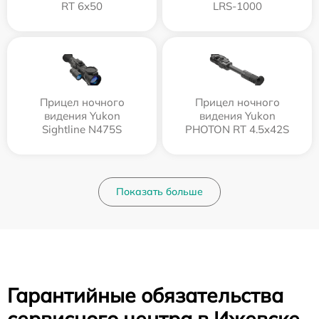
RT 6х50
LRS-1000
Прицел ночного
Прицел ночного
видения Yukon
видения Yukon
Sightline N475S
PHOTON RT 4.5x42S
Показать больше
Гарантийные обязательства
сервисного центра в Ижевске