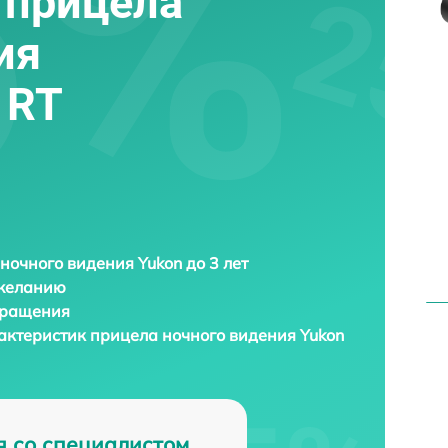
 прицела
ия
 RT
ночного видения Yukon до 3 лет
 желанию
бращения
актеристик прицела ночного видения
Yukon
я со специалистом