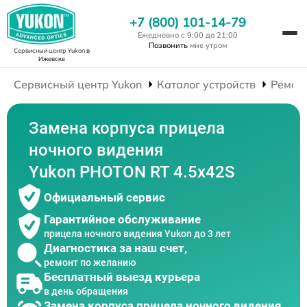
+7 (800) 101-14-79
Ежедневно с 9:00 до 21:00
Позвонить
мне утром
Сервисный центр Yukon
в
Ижевске
Сервисный центр Yukon
Каталог устройств
Ремон
Замена корпуса прицела
ночного видения
Yukon PHOTON RT 4.5x42S
Официальный сервис
Гарантийное обслуживание
прицела ночного видения Yukon до 3 лет
Диагностика за наш счет,
ремонт по желанию
Бесплатный выезд курьера
в день обращения
Замена корпуса прицела ночного видения