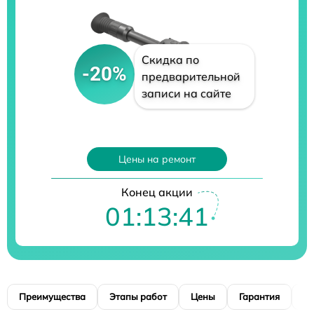
Скидка по
-20%
предварительной
записи на сайте
Цены на ремонт
Конец акции
01:13:40
Преимущества
Этапы работ
Цены
Гарантия
М