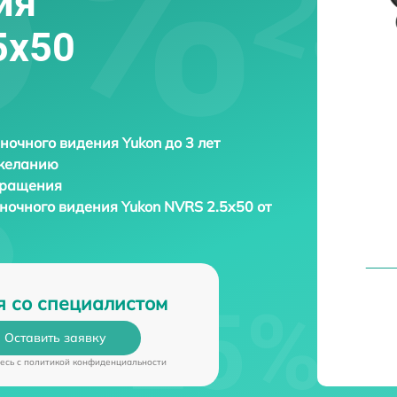
ия
5x50
ночного видения Yukon до 3 лет
 желанию
бращения
 ночного видения
Yukon NVRS 2.5x50 от
я со специалистом
Оставить заявку
есь c
политикой конфиденциальности