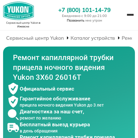
+7 (800) 101-14-79
Ежедневно с 9:00 до 21:00
Позвонить
мне утром
Сервисный центр Yukon
в
Ижевске
Сервисный центр Yukon
Каталог устройств
Ремон
Ремонт капиллярной трубки
прицела ночного видения
Yukon 3Х60 26016Т
Официальный сервис
Гарантийное обслуживание
прицела ночного видения Yukon до 3 лет
Диагностика за наш счет,
ремонт по желанию
Бесплатный выезд курьера
в день обращения
Ремонт капиллярной трубки прицела