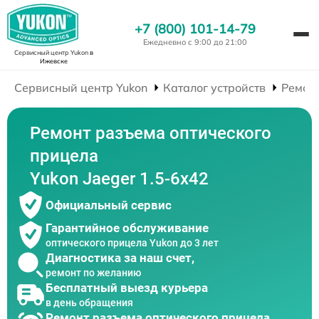
+7 (800) 101-14-79
Ежедневно с 9:00 до 21:00
Сервисный центр Yukon
в
Ижевске
Сервисный центр Yukon
Каталог устройств
Ремон
Ремонт разъема оптического
прицела
Yukon Jaeger 1.5-6x42
Официальный сервис
Гарантийное обслуживание
оптического прицела Yukon до 3 лет
Диагностика за наш счет,
ремонт по желанию
Бесплатный выезд курьера
в день обращения
Ремонт разъема оптического прицела